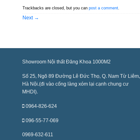
Trackbacks are closed, but you can
post a comment
.
Next
→
Showroom Nội thất Đăng Khoa 1000M2
Số 25, Ngõ 89 Đường Lê Đức Thọ, Q. Nam Từ Liêm,
Hà Nội.(đi vào cổng làng xóm lại cạnh chung cư
MHDI).
0964-826-624
096-55-77-069
0969-632-611