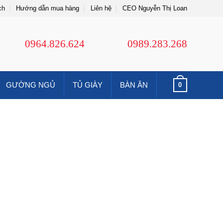
ch
Hướng dẫn mua hàng
Liên hệ
CEO Nguyễn Thị Loan
0964.826.624
0989.283.268
GƯỜNG NGỦ
TỦ GIÀY
BÀN ĂN
0