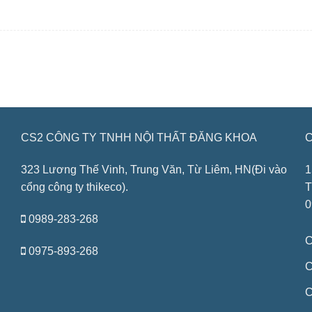
CS2 CÔNG TY TNHH NỘI THẤT ĐĂNG KHOA
C
323 Lương Thế Vinh, Trung Văn, Từ Liêm, HN(Đi vào
1
cổng công ty thikeco).
T
0
0989-283-268
C
0975-893-268
C
C