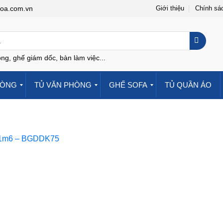
hoa.com.vn
Giới thiệu
Chính sá
ng, ghế giám dốc, bàn làm việc...
HÒNG
TỦ VĂN PHÒNG
GHẾ SOFA
TỦ QUẦN ÁO
 1m6 – BGDDK75