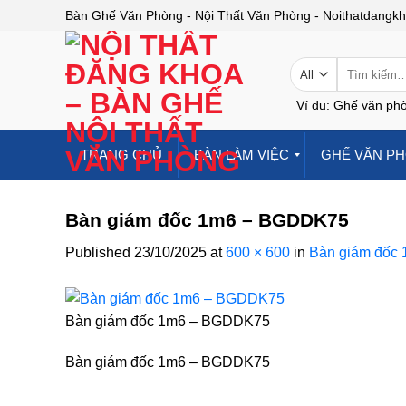
Skip
Bàn Ghế Văn Phòng - Nội Thất Văn Phòng - Noithatdangk
to
content
Tìm
kiếm:
Ví dụ: Ghế văn phò
TRANG CHỦ
BÀN LÀM VIỆC
GHẾ VĂN P
Bàn giám đốc 1m6 – BGDDK75
Published
23/10/2025
at
600 × 600
in
Bàn giám đốc
Bàn giám đốc 1m6 – BGDDK75
Bàn giám đốc 1m6 – BGDDK75