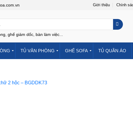
hoa.com.vn
Giới thiệu
Chính sá
ng, ghế giám dốc, bàn làm việc...
HÒNG
TỦ VĂN PHÒNG
GHẾ SOFA
TỦ QUẦN ÁO
 chữ 2 hộc – BGDDK73