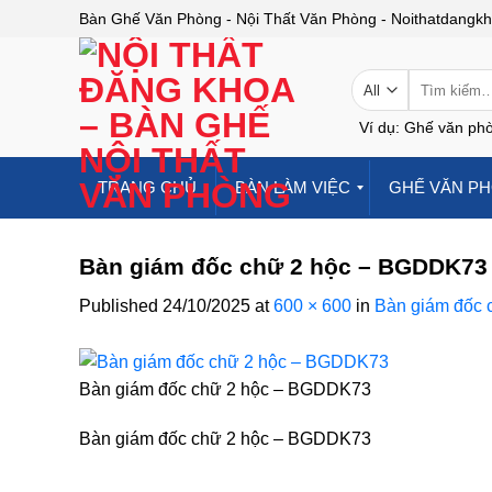
Skip
Bàn Ghế Văn Phòng - Nội Thất Văn Phòng - Noithatdangk
to
content
Tìm
kiếm:
Ví dụ: Ghế văn phò
TRANG CHỦ
BÀN LÀM VIỆC
GHẾ VĂN P
Bàn giám đốc chữ 2 hộc – BGDDK73
Published
24/10/2025
at
600 × 600
in
Bàn giám đốc
Bàn giám đốc chữ 2 hộc – BGDDK73
Bàn giám đốc chữ 2 hộc – BGDDK73