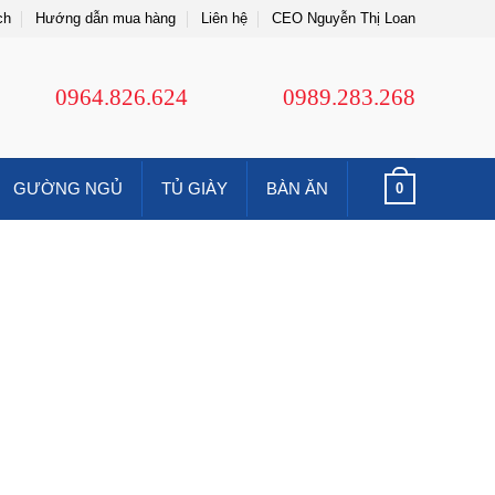
ch
Hướng dẫn mua hàng
Liên hệ
CEO Nguyễn Thị Loan
0964.826.624
0989.283.268
GƯỜNG NGỦ
TỦ GIÀY
BÀN ĂN
0