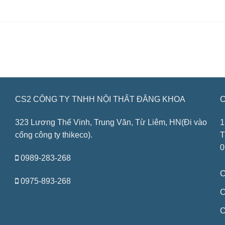
CS2 CÔNG TY TNHH NỘI THẤT ĐĂNG KHOA
C
323 Lương Thế Vinh, Trung Văn, Từ Liêm, HN(Đi vào
1
cổng công ty thikeco).
T
0
0989-283-268
C
0975-893-268
C
C