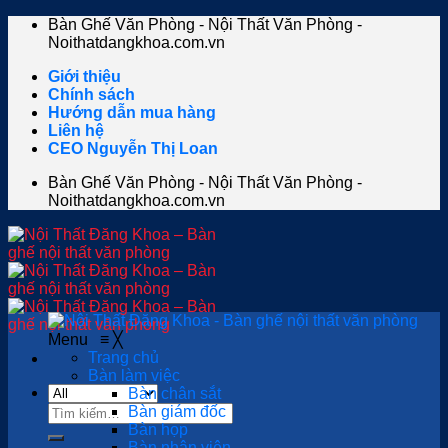
Skip
Bàn Ghế Văn Phòng - Nội Thất Văn Phòng -
to
Noithatdangkhoa.com.vn
content
Giới thiệu
Chính sách
Hướng dẫn mua hàng
Liên hệ
CEO Nguyễn Thị Loan
Bàn Ghế Văn Phòng - Nội Thất Văn Phòng -
Noithatdangkhoa.com.vn
Menu
≡
╳
Trang chủ
Bàn làm việc
Bàn chân sắt
Tìm
Bàn giám đốc
kiếm:
Bàn họp
Bàn nhân viên