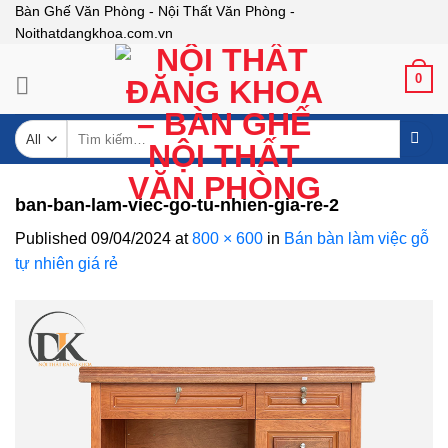
Skip
Bàn Ghế Văn Phòng - Nội Thất Văn Phòng -
Noithatdangkhoa.com.vn
to
content
0
Tìm
kiếm:
ban-ban-lam-viec-go-tu-nhien-gia-re-2
Published
09/04/2024
at
800 × 600
in
Bán bàn làm việc gỗ
tự nhiên giá rẻ