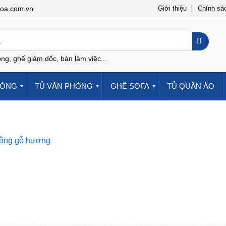
hoa.com.vn
Giới thiệu
Chính sá
ng, ghế giám dốc, bàn làm việc...
HÒNG
TỦ VĂN PHÒNG
GHẾ SOFA
TỦ QUẦN ÁO
bằng gỗ hương