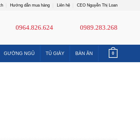
ch
Hướng dẫn mua hàng
Liên hệ
CEO Nguyễn Thị Loan
0964.826.624
0989.283.268
GƯỜNG NGỦ
TỦ GIÀY
BÀN ĂN
0