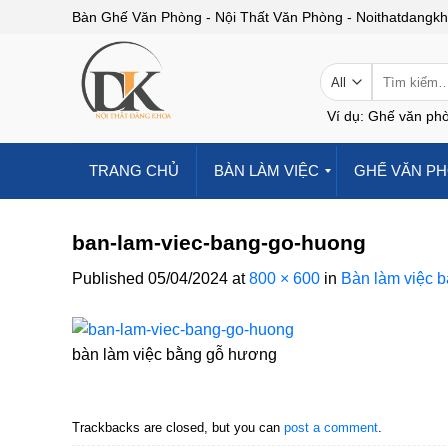
Skip
Bàn Ghế Văn Phòng - Nội Thất Văn Phòng - Noithatdangk
to
content
Tìm
kiếm:
Ví dụ: Ghế văn phò
TRANG CHỦ
BÀN LÀM VIỆC
GHẾ VĂN P
ban-lam-viec-bang-go-huong
Published
05/04/2024
at
800 × 600
in
Bàn làm việc 
bàn làm việc bằng gỗ hương
Trackbacks are closed, but you can
post a comment
.