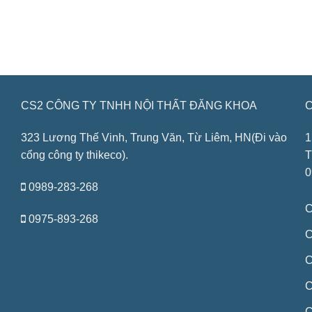
CS2 CÔNG TY TNHH NỘI THẤT ĐĂNG KHOA
C
323 Lương Thế Vinh, Trung Văn, Từ Liêm, HN(Đi vào
1
cổng công ty thikeco).
T
0
0989-283-268
C
0975-893-268
C
C
C
C