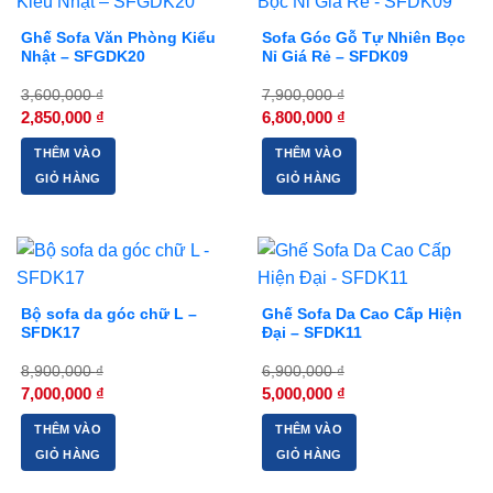
Ghế Sofa Văn Phòng Kiểu
Sofa Góc Gỗ Tự Nhiên Bọc
Nhật – SFGDK20
Nỉ Giá Rẻ – SFDK09
3,600,000
₫
7,900,000
₫
Giá
Giá
Giá
Giá
2,850,000
₫
6,800,000
₫
gốc
hiện
gốc
hiện
là:
tại
là:
tại
THÊM VÀO
THÊM VÀO
3,600,000 ₫.
là:
7,900,000 ₫.
là:
2,850,000 ₫.
6,800,000 ₫.
GIỎ HÀNG
GIỎ HÀNG
-21%
-28%
Bộ sofa da góc chữ L –
Ghế Sofa Da Cao Cấp Hiện
SFDK17
Đại – SFDK11
8,900,000
₫
6,900,000
₫
Giá
Giá
Giá
Giá
7,000,000
₫
5,000,000
₫
gốc
hiện
gốc
hiện
là:
tại
là:
tại
THÊM VÀO
THÊM VÀO
8,900,000 ₫.
là:
6,900,000 ₫.
là:
7,000,000 ₫.
5,000,000 ₫.
GIỎ HÀNG
GIỎ HÀNG