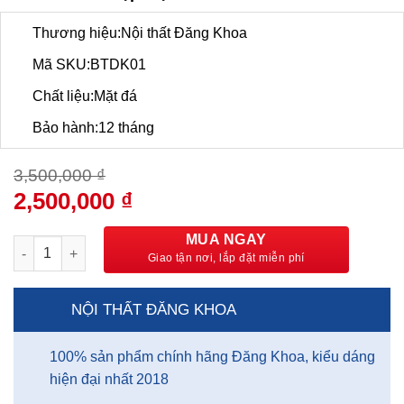
Thương hiệu:Nội thất Đăng Khoa
Mã SKU:BTDK01
Chất liệu:Mặt đá
Bảo hành:12 tháng
3,500,000
₫
Giá
2,500,000
₫
Giá
gốc
hiện
là:
tại
MUA NGAY
Bàn trà sofa cặp mặt đá - BTDK01 số lượng
3,500,000 ₫.
là:
2,500,000 ₫.
NỘI THẤT ĐĂNG KHOA
100% sản phẩm chính hãng Đăng Khoa, kiểu dáng
hiện đại nhất 2018