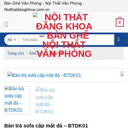
Skip
Bàn Ghế Văn Phòng - Nội Thất Văn Phòng -
Noithatdangkhoa.com.vn
to
content
0
Tìm
kiếm:
Trang chủ
/
Ghế sofa
/
Bàn trà
-29%
Bàn trà sofa cặp mặt đá – BTDK01