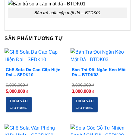
Bàn trà sofa cặp mặt đá – BTDK01
SẢN PHẨM TƯƠNG TỰ
-28%
-23%
Ghế Sofa Da Cao Cấp Hiện
Bàn Trà Đôi Ngăn Kéo Mặt
Đại – SFDK10
Đá – BTDK03
6,900,000
₫
3,900,000
₫
Giá
Giá
Giá
Giá
5,000,000
₫
3,000,000
₫
gốc
hiện
gốc
hiện
là:
tại
là:
tại
THÊM VÀO
THÊM VÀO
6,900,000 ₫.
là:
3,900,000 ₫.
là:
5,000,000 ₫.
3,000,000 ₫.
GIỎ HÀNG
GIỎ HÀNG
-21%
-14%