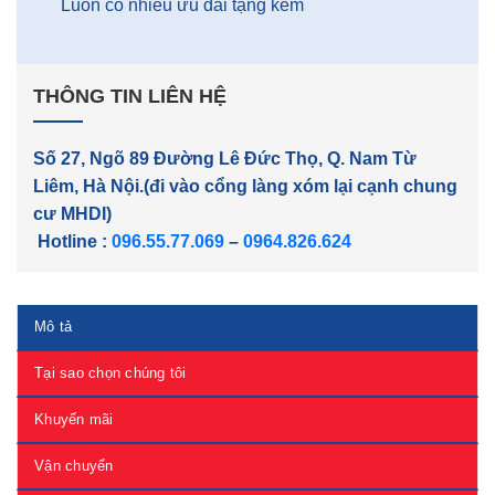
Luôn có nhiều ưu đãi tặng kèm
THÔNG TIN LIÊN HỆ
Số 27, Ngõ 89 Đường Lê Đức Thọ, Q. Nam Từ
Liêm, Hà Nội.(đi vào cổng làng xóm lại cạnh chung
cư MHDI)
Hotline :
096.55.77.069
–
0964.826.624
Mô tả
Tại sao chọn chúng tôi
Khuyến mãi
Vận chuyển