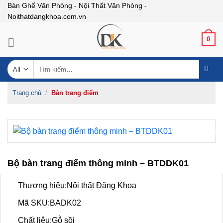
Skip
Bàn Ghế Văn Phòng - Nội Thất Văn Phòng -
Noithatdangkhoa.com.vn
to
content
0
Tìm
kiếm:
Trang chủ
/
Bàn trang điểm
-26%
Bộ bàn trang điểm thông minh – BTDDK01
Thương hiệu:Nội thất Đăng Khoa
Mã SKU:BADK02
Chất liệu:Gỗ sồi