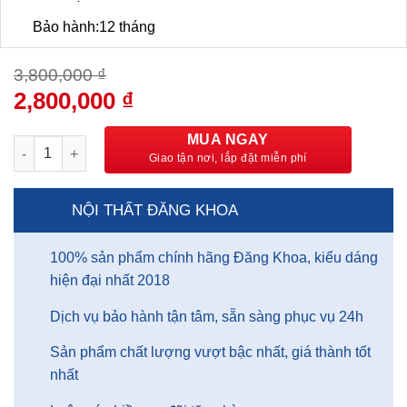
Bảo hành:12 tháng
3,800,000
₫
Giá
2,800,000
₫
Giá
gốc
hiện
là:
tại
MUA NGAY
Bộ bàn trang điểm thông minh – BTDDK01 số lượng
3,800,000 ₫.
là:
2,800,000 ₫.
NỘI THẤT ĐĂNG KHOA
100% sản phẩm chính hãng Đăng Khoa, kiểu dáng
hiện đại nhất 2018
Dịch vụ bảo hành tận tâm, sẵn sàng phục vụ 24h
Sản phẩm chất lượng vượt bậc nhất, giá thành tốt
nhất