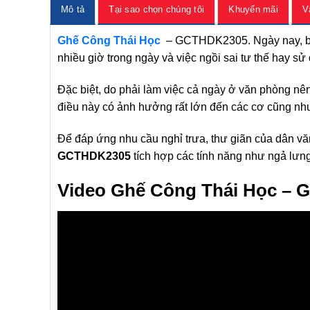
Mô tả
Tại sao chọn chúng tôi
Khuyến mãi
V
Ghế Công Thái Học
– GCTHDK2305. Ngày nay, bệnh
nhiều giờ trong ngày và việc ngồi sai tư thế hay 
Đặc biệt, do phải làm việc cả ngày ở văn phòng nê
điều này có ảnh hưởng rất lớn đến các cơ cũng nh
Để đáp ứng nhu cầu nghỉ trưa, thư giãn của dân v
GCTHDK2305
tích hợp các tính năng như ngả lưn
Video Ghế Công Thái Học –