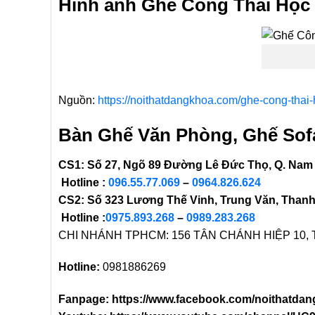
Hình ảnh Ghế Công Thái Họ
Nguồn:
https://noithatdangkhoa.com/ghe-cong-thai
Bàn Ghế Văn Phòng, Ghế Sof
CS1: Số 27, Ngõ 89 Đường Lê Đức Thọ, Q. Nam T
Hotline :
096.55.77.069
–
0964.826.624
CS2: Số 323 Lương Thế Vinh, Trung Văn, Thanh 
Hotline :
0975.893.268
–
0989.283.268
CHI NHÁNH TPHCM: 156 TÂN CHÁNH HIỆP 10, 
Hotline:
0981886269
Fanpage: https://www.facebook.com/noithatda