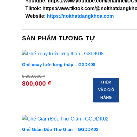
Youtube: https://www.youtube.com/channel
Tiktok: https://www.tiktok.com/@noithatdangkh
Website:
https://noithatdangkhoa.com
SẢN PHẨM TƯƠNG TỰ
-9
Ghế xoay lưới lưng thấp – GXDK08
9,950,000
₫
Giá
Giá
800,000
₫
THÊM
gốc
hiện
VÀO GIỎ
là:
tại
9,950,000 ₫.
là:
HÀNG
800,000 ₫.
-3
Ghế Giám Đốc Thư Giãn – GGDDK02