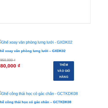
-94%
hế xoay văn phòng lưng lưới – GXDK02
,950,000
₫
iá
Giá
580,000
₫
THÊM
ốc
hiện
VÀO GIỎ
:
tại
,950,000 ₫.
là:
HÀNG
580,000 ₫.
-68%
hế công thái học có gác chân – GCTKDK08