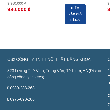
9,950,000
₫
9
Giá
Giá
G
980,000
₫
THÊM
gốc
hiện
g
VÀO GIỎ
là:
tại
là
9,950,000 ₫.
là:
9
HÀNG
980,000 ₫.
CS2 CÔNG TY TNHH NỘI THẤT ĐĂNG KHOA
C
323 Lương Thế Vinh, Trung Văn, Từ Liêm, HN(Đi vào
1
cổng công ty thikeco).
T
0
0989-283-268
C
0975-893-268
C