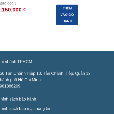
,950,000
₫
iá
Giá
3,150,000
₫
THÊM
ốc
hiện
VÀO GIỎ
:
tại
,950,000 ₫.
là:
HÀNG
3,150,000 ₫.
hi nhánh TPHCM
56 Tân Chánh Hiệp 10, Tân Chánh Hiệp, Quận 12,
hành phố Hồ Chí Minh
981886269
hính sách bảo hành
hính sách bảo mật thông tin