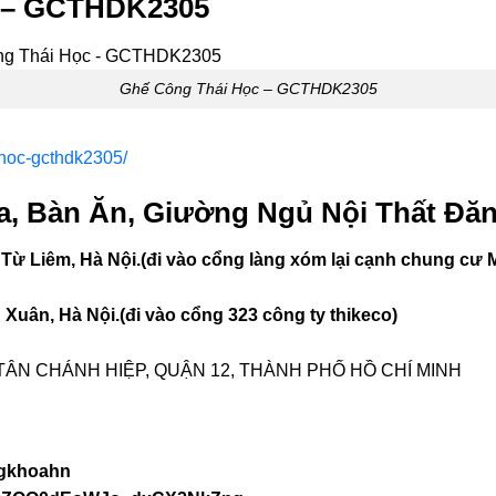
c – GCTHDK2305
Ghế Công Thái Học – GCTHDK2305
-hoc-gcthdk2305/
a, Bàn Ăn, Giường Ngủ Nội Thất Đă
ừ Liêm, Hà Nội.(đi vào cổng làng xóm lại cạnh chung cư 
Xuân, Hà Nội.(đi vào cổng 323 công ty thikeco)
TÂN CHÁNH HIỆP, QUẬN 12, THÀNH PHỐ HỒ CHÍ MINH
ngkhoahn