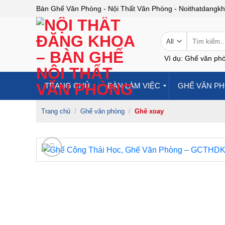
Skip
Bàn Ghế Văn Phòng - Nội Thất Văn Phòng - Noithatdangk
to
content
Tìm
kiếm:
Ví dụ: Ghế văn phò
TRANG CHỦ
BÀN LÀM VIỆC
GHẾ VĂN P
Trang chủ
/
Ghế văn phòng
/
Ghế xoay