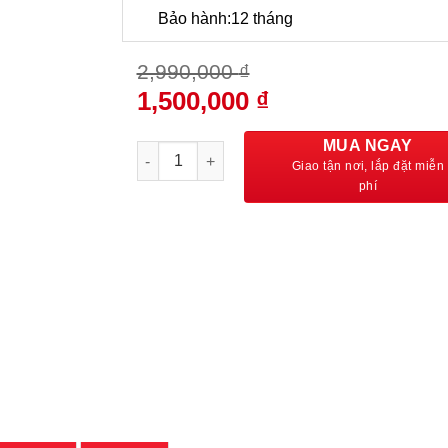
Bảo hành:12 tháng
2,990,000
₫
Giá
Giá
1,500,000
₫
gốc
hiện
là:
tại
MUA NGAY
Ghế Công Thái Học, Ghế Văn Phòng – GCTH
2,990,000 ₫.
là:
1,500,000 ₫.