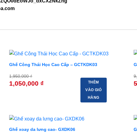
/UC9ZQO0dEoWJo_dxCX2NkZng
oa.com
2%
-46%
Ghế Công Thái Học Cao Cấp – GCTKDK03
G
1,950,000
₫
9
Giá
Giá
G
1,050,000
₫
THÊM
gốc
hiện
g
VÀO GIỎ
là:
tại
là
1,950,000 ₫.
là:
9
HÀNG
1,050,000 ₫.
7%
-90%
Ghế xoay da lưng cao- GXDK06
G