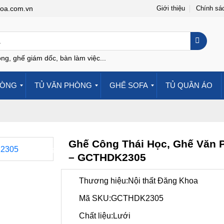
hoa.com.vn
Giới thiệu
Chính sá
ng, ghế giám dốc, bàn làm việc...
HÒNG
TỦ VĂN PHÒNG
GHẾ SOFA
TỦ QUẦN ÁO
Ghế Công Thái Học, Ghế Văn 
-50%
– GCTHDK2305
Thương hiệu:Nội thất Đăng Khoa
Mã SKU:GCTHDK2305
Chất liệu:Lưới