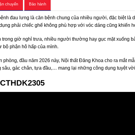
ận chuyển
Bảo hành
 đau lưng là căn bệnh chung của nhiều người, đặc biệt là dân
sử dụng phải chiếc ghế không phù hợp với vóc dáng cũng khiến
n trong giờ nghỉ trưa, nhiều người thường hay gục mặt xuống b
ư bộ phận hô hấp của mình.
ăn phòng, đầu năm 2026 này, Nội thất Đăng Khoa cho ra mắt m
g sâu, gác chân, tựa đầu,… mang lại những công dụng tuyệt vờ
 GCTHDK2305