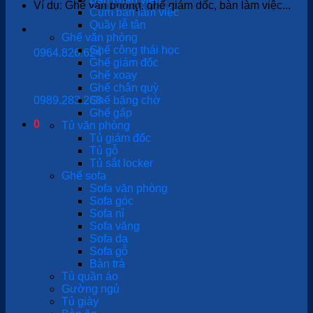
Ví dụ: Ghế văn phòng, ghế giám dốc, bàn làm việc...
Cụm bàn làm việc
Quầy lễ tân
Ghế văn phòng
Ghế công thái học
0964.826.624
Ghế giám đốc
Ghế xoay
Ghế chân quỳ
0989.283.268
Ghế băng chờ
Ghế gấp
0
Tủ văn phòng
Tủ giám đốc
Tủ gỗ
Tủ sắt locker
Ghế sofa
Sofa văn phòng
Sofa góc
Sofa nỉ
Sofa văng
Sofa da
Sofa gỗ
Bàn trà
Tủ quần áo
Gường ngủ
Tủ giày