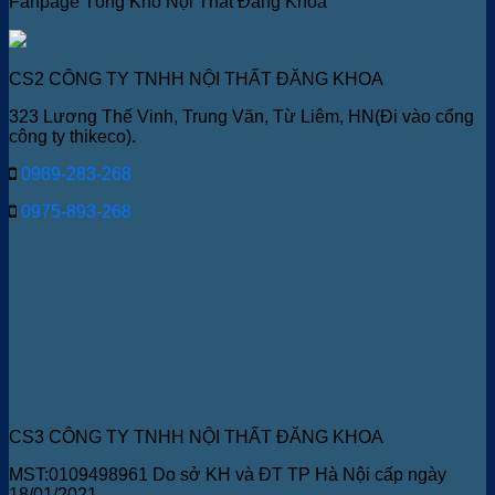
Fanpage Tổng Kho Nội Thất Đăng Khoa
CS2 CÔNG TY TNHH NỘI THẤT ĐĂNG KHOA
323 Lương Thế Vinh, Trung Văn, Từ Liêm, HN(Đi vào cổng
công ty thikeco).
0989-283-268
0975-893-268
CS3 CÔNG TY TNHH NỘI THẤT ĐĂNG KHOA
MST:0109498961 Do sở KH và ĐT TP Hà Nội cấp ngày
18/01/2021