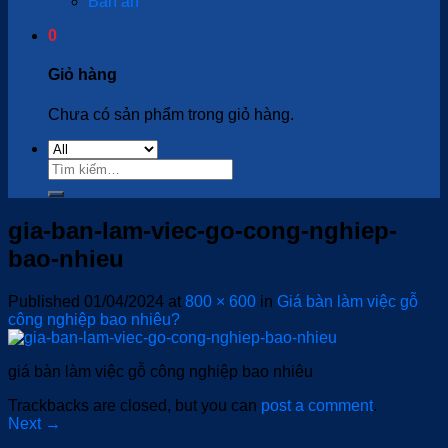
Bàn ăn
0
Giỏ hàng
Chưa có sản phẩm trong giỏ hàng.
Tìm
kiếm:
gia-ban-lam-viec-go-cong-nghiep-
bao-nhieu
Published
01/04/2024
at
800 × 600
in
Giá bàn làm việc gỗ
công nghiệp bao nhiêu?
giá bàn làm việc gỗ công nghiệp bao nhiêu
Trackbacks are closed, but you can
post a comment
.
Next
→