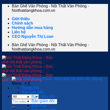
Skip
Bàn Ghế Văn Phòng - Nội Thất Văn Phòng -
to
Noithatdangkhoa.com.vn
content
Giới thiệu
Chính sách
Hướng dẫn mua hàng
Liên hệ
CEO Nguyễn Thị Loan
Bàn Ghế Văn Phòng - Nội Thất Văn Phòng -
Noithatdangkhoa.com.vn
Menu
≡
╳
Trang chủ
Bàn làm việc
Bàn chân sắt
Tìm
Bàn giám đốc
kiếm:
Bàn họp
Bàn nhân viên