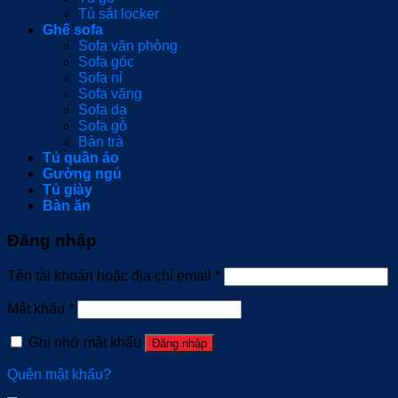
Tủ sắt locker
Ghế sofa
Sofa văn phòng
Sofa góc
Sofa nỉ
Sofa văng
Sofa da
Sofa gỗ
Bàn trà
Tủ quần áo
Gường ngủ
Tủ giày
Bàn ăn
Đăng nhập
Tên tài khoản hoặc địa chỉ email
*
Mật khẩu
*
Ghi nhớ mật khẩu
Đăng nhập
Quên mật khẩu?