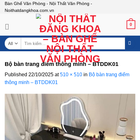
Skip
Bàn Ghế Văn Phòng - Nội Thất Văn Phòng -
Noithatdangkhoa.com.vn
to
content
0
Tìm
kiếm:
Bộ bàn trang điểm thông minh – BTDDK01
Published
22/10/2025
at
510 × 510
in
Bộ bàn trang điểm
thông minh – BTDDK01