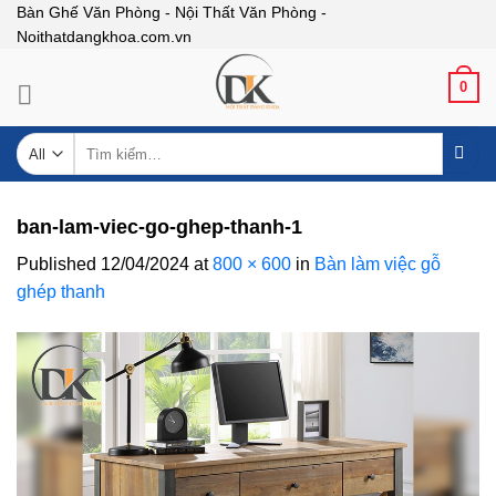
Skip
Bàn Ghế Văn Phòng - Nội Thất Văn Phòng -
Noithatdangkhoa.com.vn
to
content
0
Tìm
kiếm:
ban-lam-viec-go-ghep-thanh-1
Published
12/04/2024
at
800 × 600
in
Bàn làm việc gỗ
ghép thanh