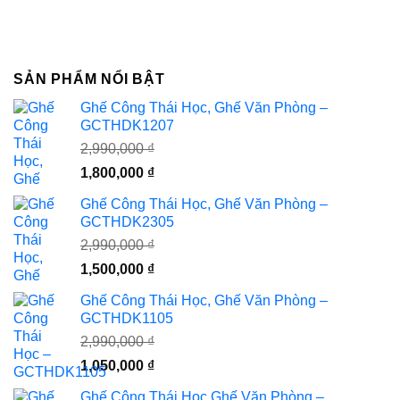
SẢN PHẨM NỔI BẬT
Ghế Công Thái Học, Ghế Văn Phòng –
GCTHDK1207
2,990,000
₫
Giá
Giá
1,800,000
₫
gốc
hiện
Ghế Công Thái Học, Ghế Văn Phòng –
là:
tại
GCTHDK2305
2,990,000 ₫.
là:
2,990,000
₫
1,800,000 ₫.
Giá
Giá
1,500,000
₫
gốc
hiện
Ghế Công Thái Học, Ghế Văn Phòng –
là:
tại
GCTHDK1105
2,990,000 ₫.
là:
2,990,000
₫
1,500,000 ₫.
Giá
Giá
1,050,000
₫
gốc
hiện
Ghế Công Thái Học,Ghế Văn Phòng –