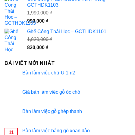
là:
tại
GCTHDK1103
2,990,000 ₫.
là:
1,990,000
₫
1,050,000 ₫.
Giá
Giá
990,000
₫
gốc
hiện
Ghế Công Thái Học – GCTHDK1101
là:
tại
1,820,000
₫
1,990,000 ₫.
là:
990,000 ₫.
Giá
Giá
820,000
₫
gốc
hiện
là:
tại
BÀI VIẾT MỚI NHẤT
1,820,000 ₫.
là:
820,000 ₫.
Bàn làm việc chữ U 1m2
Giá bàn làm việc gỗ óc chó
Bàn làm việc gỗ ghép thanh
Bàn làm việc bằng gỗ xoan đào
11