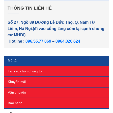
THÔNG TIN LIÊN HỆ
Số 27, Ngõ 89 Đường Lê Đức Thọ, Q. Nam Từ
Liêm, Hà Nội.(đi vào cổng làng xóm lại cạnh chung
cư MHDI)
Hotline :
096.55.77.069
–
0964.826.624
Mô tả
Tại sao chọn chúng tôi
Khuyến mãi
Vận chuyển
Bảo hành