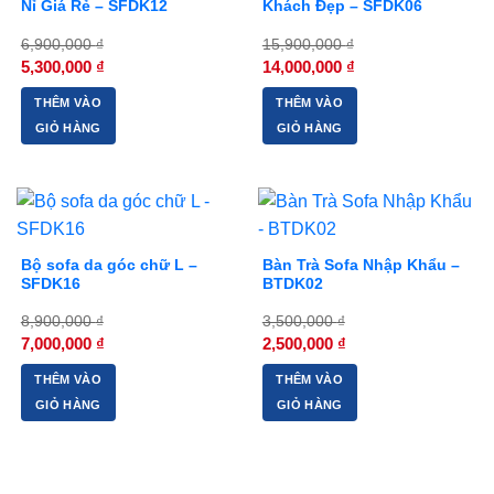
Nỉ Giá Rẻ – SFDK12
Khách Đẹp – SFDK06
6,900,000
₫
15,900,000
₫
Giá
Giá
Giá
Giá
5,300,000
₫
14,000,000
₫
gốc
hiện
gốc
hiện
là:
tại
là:
tại
THÊM VÀO
THÊM VÀO
6,900,000 ₫.
là:
15,900,000 ₫.
là:
5,300,000 ₫.
14,000,000 ₫.
GIỎ HÀNG
GIỎ HÀNG
-21%
-29%
Bộ sofa da góc chữ L –
Bàn Trà Sofa Nhập Khẩu –
SFDK16
BTDK02
8,900,000
₫
3,500,000
₫
Giá
Giá
Giá
Giá
7,000,000
₫
2,500,000
₫
gốc
hiện
gốc
hiện
là:
tại
là:
tại
THÊM VÀO
THÊM VÀO
8,900,000 ₫.
là:
3,500,000 ₫.
là:
7,000,000 ₫.
2,500,000 ₫.
GIỎ HÀNG
GIỎ HÀNG