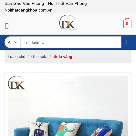
Skip
Bàn Ghế Văn Phòng - Nội Thất Văn Phòng -
Noithatdangkhoa.com.vn
to
content
0
Tìm
kiếm:
Trang chủ
/
Ghế sofa
/
Sofa văng
-12%