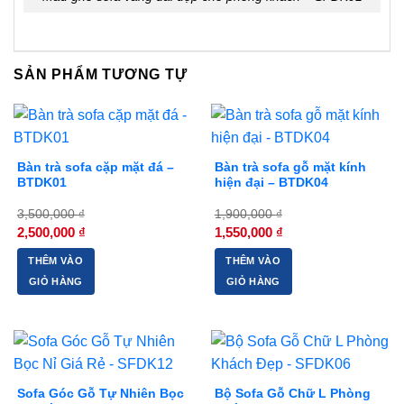
SẢN PHẨM TƯƠNG TỰ
-29%
-18%
Bàn trà sofa cặp mặt đá –
Bàn trà sofa gỗ mặt kính
BTDK01
hiện đại – BTDK04
3,500,000
₫
1,900,000
₫
Giá
Giá
Giá
Giá
2,500,000
₫
1,550,000
₫
gốc
hiện
gốc
hiện
là:
tại
là:
tại
THÊM VÀO
THÊM VÀO
3,500,000 ₫.
là:
1,900,000 ₫.
là:
2,500,000 ₫.
1,550,000 ₫.
GIỎ HÀNG
GIỎ HÀNG
-23%
-12%
Sofa Góc Gỗ Tự Nhiên Bọc
Bộ Sofa Gỗ Chữ L Phòng