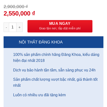
2,900,000
₫
Giá
2,550,000
₫
Giá
gốc
hiện
là:
tại
MUA NGAY
Mẫu ghế sofa văng dài đẹp cho phòng khách - SFDK01 số lượ
2,900,000 ₫.
là:
2,550,000 ₫.
NỘI THẤT ĐĂNG KHOA
100% sản phẩm chính hãng Đăng Khoa, kiểu dáng
hiện đại nhất 2018
Dịch vụ bảo hành tận tâm, sẵn sàng phục vụ 24h
Sản phẩm chất lượng vượt bậc nhất, giá thành tốt
nhất
Luôn có nhiều ưu đãi tặng kèm