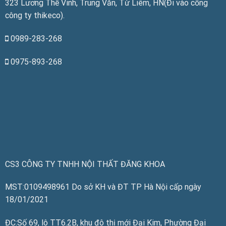
323 Lương Thế Vinh, Trung Văn, Từ Liêm, HN(Đi vào cổng
công ty thikeco).
0989-283-268
0975-893-268
CS3 CÔNG TY TNHH NỘI THẤT ĐĂNG KHOA
MST:0109498961 Do sở KH và ĐT TP Hà Nội cấp ngày
18/01/2021
ĐC:Số 69, lô TT6.2B, khu đô thị mới Đại Kim, Phường Đại