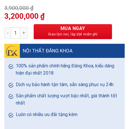
3,900,000
₫
Giá
Giá
3,200,000
₫
gốc
hiện
là:
tại
MUA NGAY
Mẫu ghế sofa văng thuyền đẹp hiện đại 1m6 - SFDK04 số lượn
3,900,000 ₫.
là:
3,200,000 ₫.
NỘI THẤT ĐĂNG KHOA
100% sản phẩm chính hãng Đăng Khoa, kiểu dáng
hiện đại nhất 2018
Dịch vụ bảo hành tận tâm, sẵn sàng phục vụ 24h
Sản phẩm chất lượng vượt bậc nhất, giá thành tốt
nhất
Luôn có nhiều ưu đãi tặng kèm