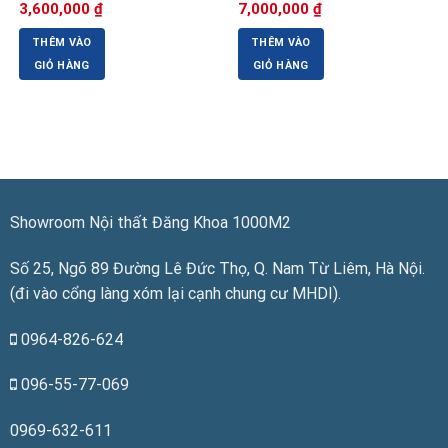
Giá
Giá
Giá
Giá
3,600,000
₫
7,000,000
₫
gốc
hiện
gốc
hiện
là:
tại
là:
tại
THÊM VÀO
THÊM VÀO
3,900,000 ₫.
là:
8,900,000 ₫.
là:
3,600,000 ₫.
7,000,000 ₫.
GIỎ HÀNG
GIỎ HÀNG
Showroom Nội thất Đăng Khoa 1000M2
Số 25, Ngõ 89 Đường Lê Đức Thọ, Q. Nam Từ Liêm, Hà Nội.
(đi vào cổng làng xóm lại cạnh chung cư MHDI).
0964-826-624
096-55-77-069
0969-632-611