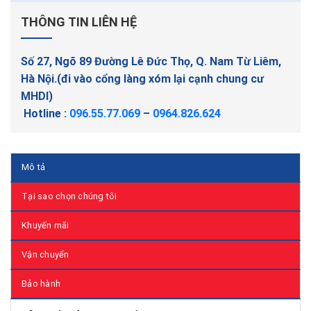
THÔNG TIN LIÊN HỆ
Số 27, Ngõ 89 Đường Lê Đức Thọ, Q. Nam Từ Liêm,
Hà Nội.(đi vào cổng làng xóm lại cạnh chung cư
MHDI)
Hotline :
096.55.77.069
–
0964.826.624
Mô tả
Tại sao chọn chúng tôi
Khuyến mãi
Vận chuyển
Bảo hành