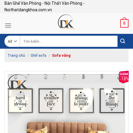
Skip
Bàn Ghế Văn Phòng - Nội Thất Văn Phòng -
Noithatdangkhoa.com.vn
to
content
0
Tìm
kiếm:
Trang chủ
/
Ghế sofa
/
Sofa văng
-18%