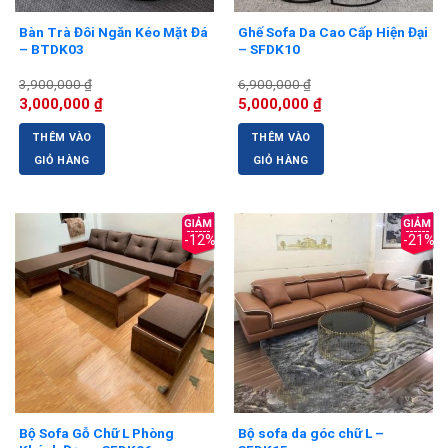
Bàn Trà Đôi Ngăn Kéo Mặt Đá
Ghế Sofa Da Cao Cấp Hiện Đại
– BTDK03
– SFDK10
3,900,000
₫
6,900,000
₫
Giá
Giá
Giá
Giá
3,000,000
₫
5,000,000
₫
gốc
hiện
gốc
hiện
là:
tại
là:
tại
THÊM VÀO
THÊM VÀO
3,900,000 ₫.
là:
6,900,000 ₫.
là:
3,000,000 ₫.
5,000,000 ₫.
GIỎ HÀNG
GIỎ HÀNG
-12%
-21%
Bộ Sofa Gỗ Chữ L Phòng
Bộ sofa da góc chữ L –