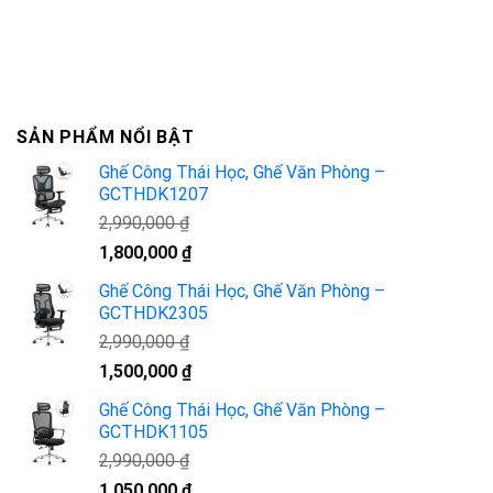
SẢN PHẨM NỔI BẬT
Ghế Công Thái Học, Ghế Văn Phòng –
GCTHDK1207
2,990,000
₫
Giá
Giá
1,800,000
₫
gốc
hiện
Ghế Công Thái Học, Ghế Văn Phòng –
là:
tại
GCTHDK2305
2,990,000 ₫.
là:
2,990,000
₫
1,800,000 ₫.
Giá
Giá
1,500,000
₫
gốc
hiện
Ghế Công Thái Học, Ghế Văn Phòng –
là:
tại
GCTHDK1105
2,990,000 ₫.
là:
2,990,000
₫
1,500,000 ₫.
Giá
Giá
1,050,000
₫