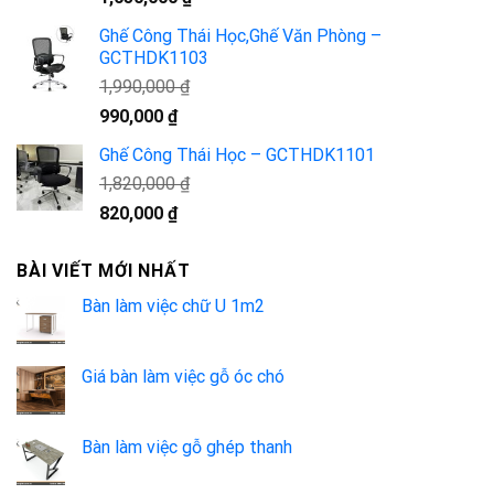
gốc
hiện
Ghế Công Thái Học,Ghế Văn Phòng –
là:
tại
GCTHDK1103
2,990,000 ₫.
là:
1,990,000
₫
1,050,000 ₫.
Giá
Giá
990,000
₫
gốc
hiện
Ghế Công Thái Học – GCTHDK1101
là:
tại
1,820,000
₫
1,990,000 ₫.
là:
990,000 ₫.
Giá
Giá
820,000
₫
gốc
hiện
là:
tại
BÀI VIẾT MỚI NHẤT
1,820,000 ₫.
là:
820,000 ₫.
Bàn làm việc chữ U 1m2
Giá bàn làm việc gỗ óc chó
Bàn làm việc gỗ ghép thanh